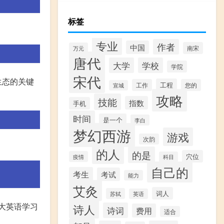
标签
专业
作者
中国
南宋
万元
唐代
大学
学校
学院
宋代
生态的关键
工程
工作
您的
宣城
攻略
技能
指数
手机
时间
是一个
李白
梦幻西游
游戏
次韵
。
的人
的是
穴位
疫情
科目
自己的
考生
考试
能力
艾灸
词人
苏轼
英语
广大英语学习
诗人
诗词
费用
适合