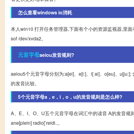
怎么查看windows io消耗
本人win10 打开任务管理器,下面有个小的资源监视器,里面有个
sof /dev/xvda2。
元音
字母
aeiou发音规则?
aeiou5个元音字母分别为:a[ei]、e[i:]、i[ ai]、o[eu]、u
的发音比较。
5个元音字母a，e，i，o，u的发音规则是怎么样?
A、E、I、O、U五个元音字母在词汇中的读音 A的发音规则. A/
ane[plein] radio[’reidi..。