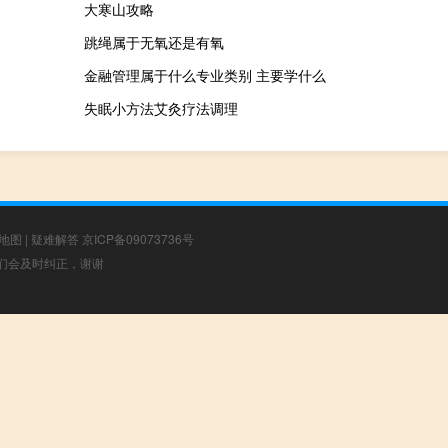
大寒山攻略
跳绳属于无氧还是有氧
金融管理属于什么专业类别 主要学什么
失眠小方法艾灸疗法调理
地图
|
疑难解答
京ICP备09073736号
，我们会及时纠正，谢谢