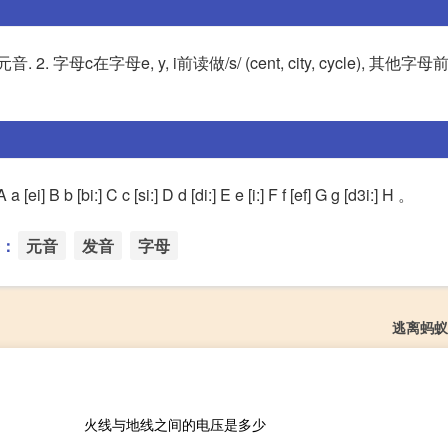
母c在字母e, y, i前读做/s/ (cent, city, cycle), 其他字母前读
 c [si:] D d [di:] E e [i:] F f [ef] G g [d3i:] H 。
：
元音
发音
字母
逃离蚂蚁
火线与地线之间的电压是多少