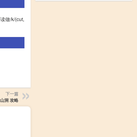
做/k/(cut,
下一篇
山洞 攻略