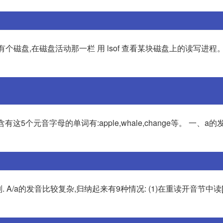
磁盘,在磁盘活动那一栏 用 lsof 查看某块磁盘上的读写进程。 gdd
[ju:]; 含有这5个元音字母的单词有:apple,whale,change等。 一、a
a的发音比较复杂,归纳起来有9种情况: (1)在重读开音节中读[ei]