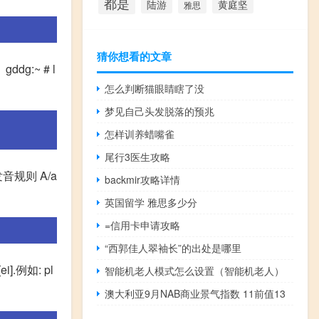
都是
陆游
黄庭坚
雅思
猜你想看的文章
g:~ # l
怎么判断猫眼睛瞎了没
梦见自己头发脱落的预兆
怎样训养蜡嘴雀
尾行3医生攻略
的发音规则 A/a
backmir攻略详情
英国留学 雅思多少分
=信用卡申请攻略
“西郭佳人翠袖长”的出处是哪里
.例如: pl
智能机老人模式怎么设置（智能机老人）
澳大利亚9月NAB商业景气指数 11前值13