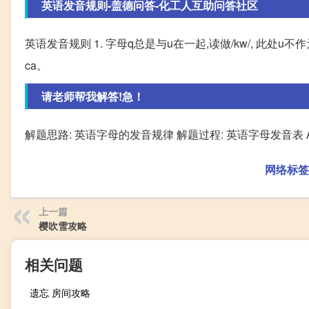
英语发音规则-盖德问答-化工人互助问答社区
英语发音规则 1. 字母q总是与u在一起,读做/kw/, 此处u不作元音. 2. 字
ca。
请老师帮我解答!急！
解题思路: 英语字母的发音规律 解题过程: 英语字母发音表 A a [ei] B b [bi:] C
网络标签
上一篇
樱吹雪攻略
相关问题
遗忘 房间攻略