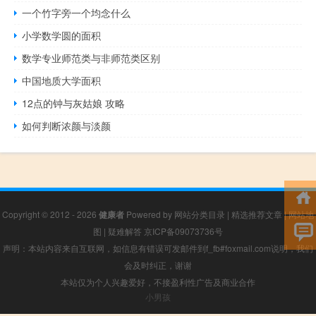
一个竹字旁一个均念什么
小学数学圆的面积
数学专业师范类与非师范类区别
中国地质大学面积
12点的钟与灰姑娘 攻略
如何判断浓颜与淡颜
Copyright © 2012 - 2026
健康者
Powered by
网站分类目录
|
精选推荐文章
|
网站地
图
|
疑难解答
京ICP备09073736号
声明：本站内容来自互联网，如信息有错误可发邮件到f_fb#foxmail.com说明，我们
会及时纠正，谢谢
本站仅为个人兴趣爱好，不接盈利性广告及商业合作
小男孩