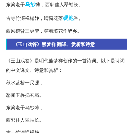
乌纱
东篱老子
薄，西郭佳人翠袖长。
砚池
古寺竹深禅榻静，晴窗花落
香。
西风鹤背三更梦，笑看璚花作醉乡。
《玉山戏答》熊梦祥 翻译、赏析和诗意
《玉山戏答》是明代熊梦祥创作的一首诗词。以下是诗词
的中文译文、诗意和赏析：
秋水蓝桥一尺强，
愁闻玉杵捣玄霜。
东篱老子乌纱薄，
西郭佳人翠袖长。
古寺竹深禅榻静，