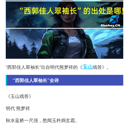
玉山
“西郭佳人翠袖长”出自明代熊梦祥的《
戏答》。
“西郭佳人翠袖长”全诗
《玉山戏答》
明代 熊梦祥
秋水蓝桥一尺强，愁闻玉杵捣玄霜。