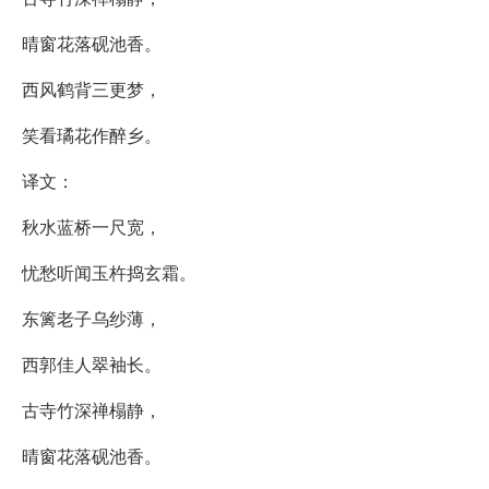
晴窗花落砚池香。
西风鹤背三更梦，
笑看璚花作醉乡。
译文：
秋水蓝桥一尺宽，
忧愁听闻玉杵捣玄霜。
东篱老子乌纱薄，
西郭佳人翠袖长。
古寺竹深禅榻静，
晴窗花落砚池香。