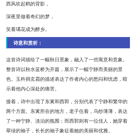
西风吹起鹤的背影，
深夜里做着奇幻的梦，
笑看璚花成为醉乡。
诗意和赏析：
这首诗词描绘了一幅秋日景象，融入了一些寓意和意象。
整首诗以秋水蓝桥为开篇，展示了一幅宁静而美丽的景
色。玉杵捣玄霜的描述表达了作者内心的愁闷和忧虑，暗
示着他内心深处的痛苦。
接着，诗中出现了东篱和西郭，分别代表了宁静和繁华的
两个方面。东篱所在的地方，老子住着，乌纱薄薄，表达
了一种宁静、淡泊的氛围；而西郭则有一位佳人，她穿着
翠绿的袖子，长长的袖子象征着她的美丽和优雅。