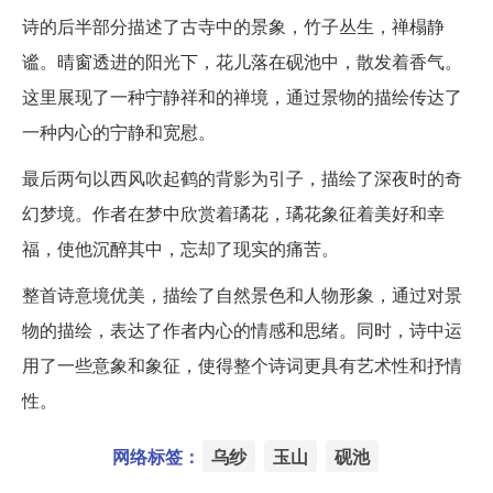
诗的后半部分描述了古寺中的景象，竹子丛生，禅榻静
谧。晴窗透进的阳光下，花儿落在砚池中，散发着香气。
这里展现了一种宁静祥和的禅境，通过景物的描绘传达了
一种内心的宁静和宽慰。
最后两句以西风吹起鹤的背影为引子，描绘了深夜时的奇
幻梦境。作者在梦中欣赏着璚花，璚花象征着美好和幸
福，使他沉醉其中，忘却了现实的痛苦。
整首诗意境优美，描绘了自然景色和人物形象，通过对景
物的描绘，表达了作者内心的情感和思绪。同时，诗中运
用了一些意象和象征，使得整个诗词更具有艺术性和抒情
性。
网络标签：
乌纱
玉山
砚池