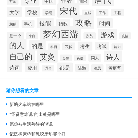
作者
中国
南宋
万元
宋代
大学
学校
工程
学院
工作
宣城
攻略
技能
时间
指数
手机
您的
梦幻西游
游戏
是一个
李白
次韵
疫情
的人
的是
考生
考试
穴位
科目
能力
自己的
艾灸
诗人
词人
苏轼
英语
诗词
都是
费用
陆游
黄庭坚
雅思
适合
猜你想看的文章
新塘火车站在哪里
“怀贤意难说”的出处是哪里
愿你被生活善待的说说
记忆棉床垫和乳胶床垫哪个好