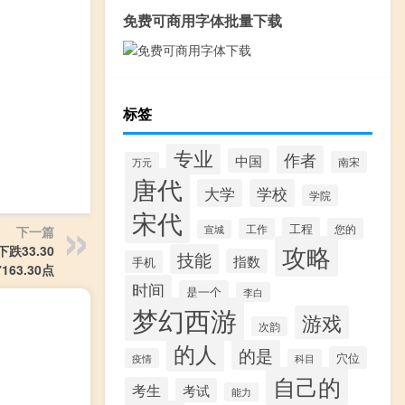
免费可商用字体批量下载
标签
专业
作者
中国
南宋
万元
唐代
大学
学校
学院
宋代
工程
工作
您的
下一篇
宣城
攻略
跌33.30
技能
指数
手机
163.30点
时间
是一个
李白
梦幻西游
游戏
次韵
的人
的是
穴位
疫情
科目
自己的
考生
考试
能力