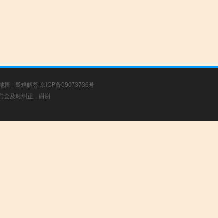
地图
|
疑难解答
京ICP备09073736号
，我们会及时纠正，谢谢