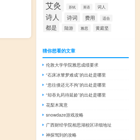
艾灸
词人
苏轼
英语
诗人
诗词
费用
适合
都是
陆游
黄庭坚
雅思
猜你想看的文章
伦敦大学学院雅思成绩要求
“石床冰簟梦难成”的出处是哪里
“忽往倏还元不拘”的出处是哪里
“却吞丸药待延龄”的出处是哪里
花梨木寓意
snowdaze游戏攻略
广西财经学院相思湖校区详细地址
神探驾到的攻略