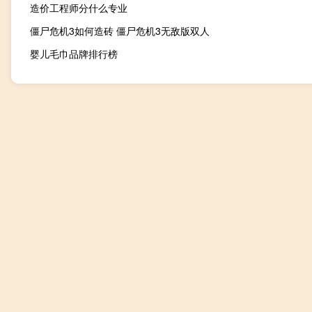
造价工程师分什么专业
僵尸危机3如何造砖 僵尸危机3无敌版双人
婴儿毛巾品牌排行榜