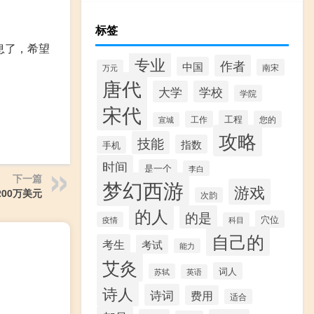
标签
消息了，希望
专业
作者
中国
南宋
万元
唐代
大学
学校
学院
宋代
工程
工作
您的
宣城
攻略
技能
指数
手机
时间
是一个
李白
下一篇
梦幻西游
游戏
00万美元
次韵
的人
的是
穴位
疫情
科目
自己的
考生
考试
能力
艾灸
词人
苏轼
英语
诗人
诗词
费用
适合