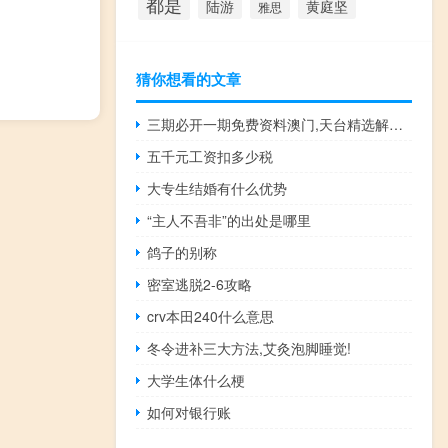
都是
陆游
黄庭坚
雅思
猜你想看的文章
三期必开一期免费资料澳门,天台精选解释落实_BT45.50.42
五千元工资扣多少税
大专生结婚有什么优势
“主人不吾非”的出处是哪里
鸽子的别称
密室逃脱2-6攻略
crv本田240什么意思
冬令进补三大方法,艾灸泡脚睡觉!
大学生体什么梗
如何对银行账