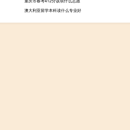
重庆市春考412分该填什么志愿
澳大利亚留学本科读什么专业好