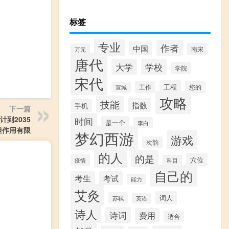
标签
专业
作者
中国
南宋
万元
唐代
大学
学校
学院
宋代
工程
工作
您的
宣城
攻略
技能
指数
手机
下一篇
到2035
时间
是一个
李白
但作用有限
梦幻西游
游戏
次韵
的人
的是
穴位
疫情
科目
自己的
考生
考试
能力
艾灸
词人
苏轼
英语
诗人
诗词
费用
适合