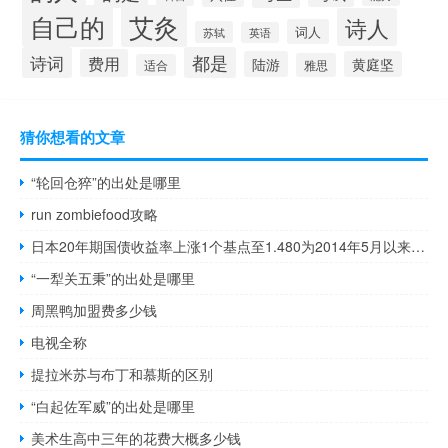
自己的
艾灸
诗人
词人
苏轼
英语
诗词
都是
费用
陆游
黄庭坚
雅思
适合
猜你想看的文章
“轮回仓猝”的出处是哪里
run zombiefood攻略
日本20年期国债收益率上涨1个基点至1.480为2014年5月以来最高水平
“一犁关五秉”的出处是哪里
周黑鸭加盟费多少钱
电视全称
提拉米苏与布丁和慕斯的区别
“白起佐军威”的出处是哪里
美术生高中三年的花费大概多少钱