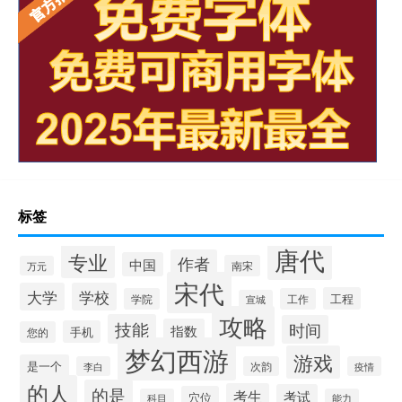
标签
唐代
专业
作者
中国
南宋
万元
宋代
大学
学校
工程
学院
工作
宣城
攻略
技能
时间
指数
手机
您的
梦幻西游
游戏
是一个
李白
次韵
疫情
的人
的是
考生
考试
穴位
科目
能力