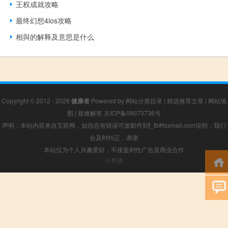
王权成就攻略
最终幻想4ios攻略
相與的解释及意思是什么
Copyright © 2012 - 2026
健康者
Powered by
网站分类目录
|
精选推荐文章
|
网站地
图
|
疑难解答
京ICP备09073736号
声明：本站内容来自互联网，如信息有错误可发邮件到f_fb#foxmail.com说明，我们
会及时纠正，谢谢
本站仅为个人兴趣爱好，不接盈利性广告及商业合作
小男孩