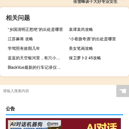
张雪峰谈十大好专业女生
相关问题
“乡国清明正愁绝”的出处是哪里
袁谭袁尚攻略
江苏麻将 攻略
“小巷旗夸酒”的出处是哪里
学驾照有效期几年
美女笔画攻略
蓝蓝的天空银河里，有只小白船什么梗
保卫萝卜2 45攻略
BlackVue最新的行车记录仪技术让您高枕无忧
☚
公告