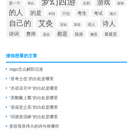
梦幻西游
游戏
是一个
李白
次韵
疫情
的人
的是
考生
考试
穴位
科目
能力
自己的
艾灸
诗人
词人
苏轼
英语
诗词
都是
费用
陆游
黄庭坚
雅思
适合
猜你想看的文章
csgo怎么解防沉迷
“皆奇士也”的出处是哪里
“共语凉天中”的出处是哪里
“弄翻鬣上瓢”的出处是哪里
“居庙堂之高”的出处是哪里
“词源羡流峡”的出处是哪里
形容母亲伟大的诗句有哪些