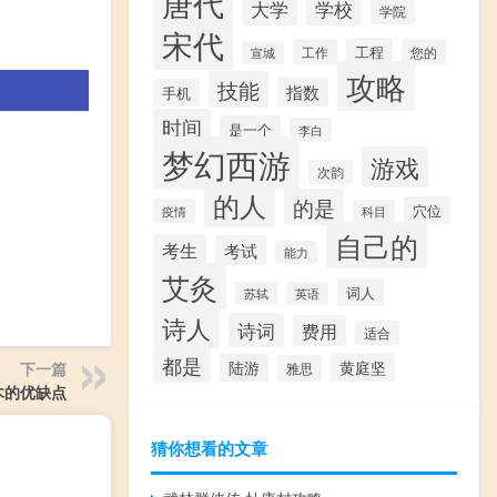
唐代
大学
学校
学院
宋代
工程
工作
您的
宣城
攻略
技能
指数
手机
时间
是一个
李白
梦幻西游
游戏
次韵
的人
的是
穴位
疫情
科目
自己的
考生
考试
能力
艾灸
词人
苏轼
英语
诗人
诗词
费用
适合
都是
陆游
黄庭坚
下一篇
雅思
木的优缺点
猜你想看的文章