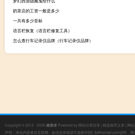
梦幻西游隐藏鬼给什么
奶茶店的工资一般是多少
一共有多少音标
语言栏恢复（语言栏修复工具）
怎么查行车记录仪品牌（行车记录仪品牌）
Copyright © 2012 - 2026
健康者
Powered by
网站分类目录
|
精选推荐文章
|
网站
声明：本站内容来自互联网，如信息有错误可发邮件到f_fb#foxmail.com说明