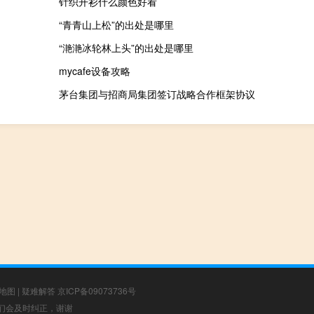
针织开衫什么颜色好看
“青青山上松”的出处是哪里
“滟滟冰轮林上头”的出处是哪里
mycafe设备攻略
茅台集团与招商局集团签订战略合作框架协议
地图
|
疑难解答
京ICP备09073736号
，我们会及时纠正，谢谢