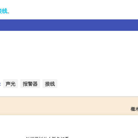
接线
。
：
声光
报警器
接线
檵