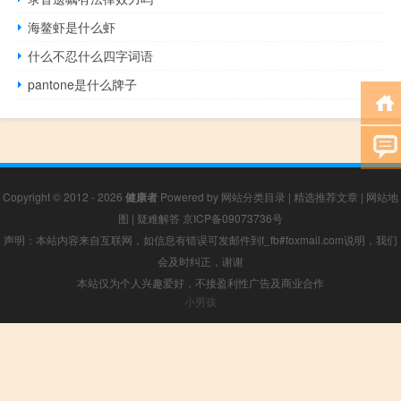
海鳌虾是什么虾
什么不忍什么四字词语
pantone是什么牌子
Copyright © 2012 - 2026
健康者
Powered by
网站分类目录
|
精选推荐文章
|
网站地
图
|
疑难解答
京ICP备09073736号
声明：本站内容来自互联网，如信息有错误可发邮件到f_fb#foxmail.com说明，我们
会及时纠正，谢谢
本站仅为个人兴趣爱好，不接盈利性广告及商业合作
小男孩