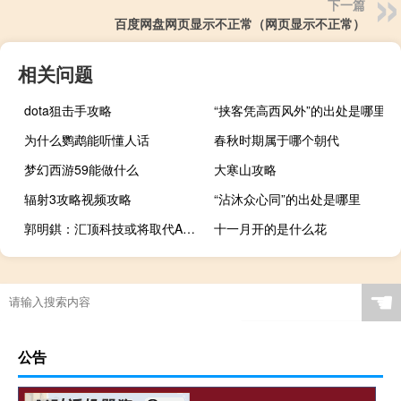
下一篇
百度网盘网页显示不正常（网页显示不正常）
相关问题
dota狙击手攻略
“挟客凭高西风外”的出处是哪里
为什么鹦鹉能听懂人话
春秋时期属于哪个朝代
梦幻西游59能做什么
大寒山攻略
辐射3攻略视频攻略
“沾沐众心同”的出处是哪里
郭明錤：汇顶科技或将取代AMS成为华为环境光传感器供应商
十一月开的是什么花
☚
公告