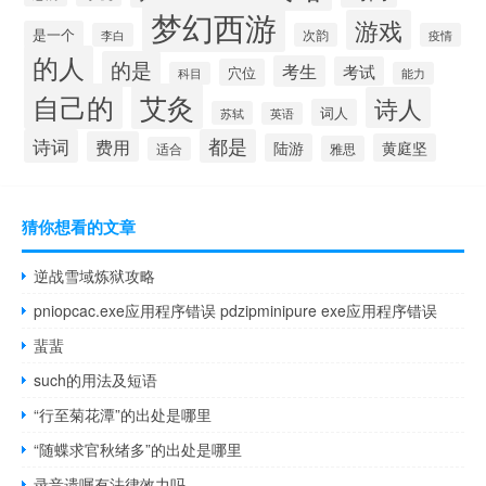
梦幻西游
游戏
是一个
李白
次韵
疫情
的人
的是
考生
考试
穴位
科目
能力
自己的
艾灸
诗人
词人
苏轼
英语
诗词
都是
费用
陆游
黄庭坚
雅思
适合
猜你想看的文章
逆战雪域炼狱攻略
pniopcac.exe应用程序错误 pdzipminipure exe应用程序错误
蜚蜚
such的用法及短语
“行至菊花潭”的出处是哪里
“随蝶求官秋绪多”的出处是哪里
录音遗嘱有法律效力吗