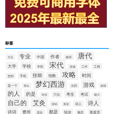
标签
唐代
专业
作者
中国
南宋
万元
宋代
大学
学校
工程
学院
工作
宣城
攻略
技能
时间
指数
手机
您的
梦幻西游
游戏
是一个
李白
次韵
疫情
的人
的是
考生
考试
穴位
科目
能力
自己的
艾灸
诗人
词人
苏轼
英语
诗词
都是
费用
陆游
黄庭坚
雅思
适合