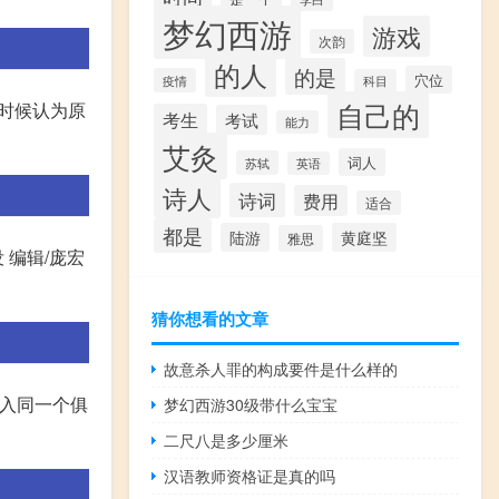
梦幻西游
游戏
次韵
的人
的是
穴位
疫情
科目
自己的
小时候认为原
考生
考试
能力
艾灸
词人
苏轼
英语
诗人
诗词
费用
适合
都是
陆游
黄庭坚
雅思
 编辑/庞宏
猜你想看的文章
故意杀人罪的构成要件是什么样的
加入同一个俱
梦幻西游30级带什么宝宝
二尺八是多少厘米
汉语教师资格证是真的吗