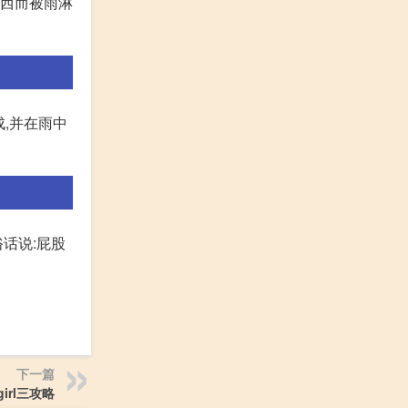
东西而被雨淋
,并在雨中
话说:屁股
下一篇
girl三攻略