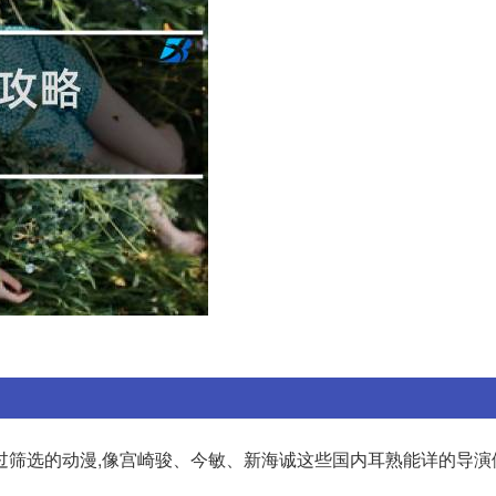
过筛选的动漫,像宫崎骏、今敏、新海诚这些国内耳熟能详的导演