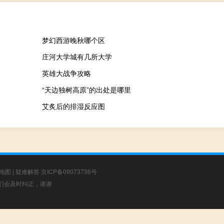
梦幻西游晚秋哪个区
庄河大学城有几所大学
英雄大战争攻略
“天边独树高原”的出处是哪里
艾炙后的排湿反应图
地图
|
疑难解答
京ICP备09073736号
，我们会及时纠正，谢谢