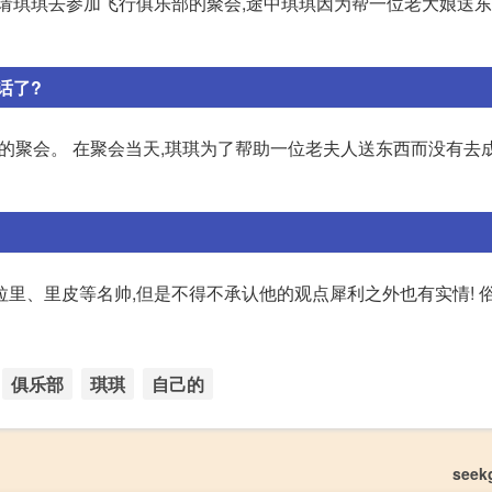
邀请琪琪去参加飞行俱乐部的聚会,途中琪琪因为帮一位老大娘送
话了?
的聚会。 在聚会当天,琪琪为了帮助一位老夫人送东西而没有去成
里、里皮等名帅,但是不得不承认他的观点犀利之外也有实情! 俗
俱乐部
琪琪
自己的
seek