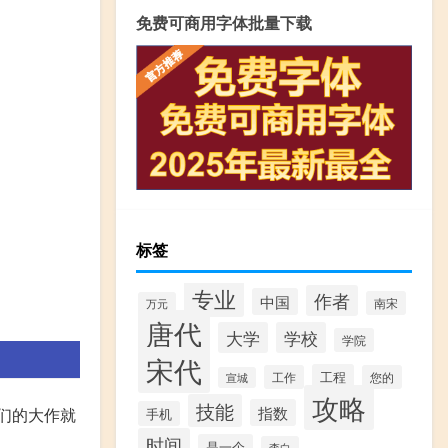
免费可商用字体批量下载
标签
专业
作者
中国
南宋
万元
唐代
大学
学校
学院
宋代
工程
工作
您的
宣城
攻略
技能
指数
们的大作就
手机
时间
是一个
李白