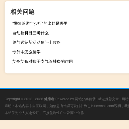
相关问题
“懒复追游年少行”的出处是哪里
自动挡科目三考什么
剑与远征新活动角斗士攻略
专升本怎么留学
艾灸艾条对孩子支气管肺炎的作用
Copyright © 2012 - 2026
健康者
Powered by
网站分类目录
|
精选推荐文章
|
网站
声明：本站内容来自互联网，如信息有错误可发邮件到f_fb#foxmail.com说明
本站仅为个人兴趣爱好，不接盈利性广告及商业合作