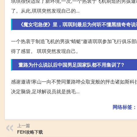
琪琪很快适应了新环境,一次,一个热衷于飞机制造的男孩
了。从此,琪琪突然发现自己的...
《魔女宅急便》里，琪琪到最后为何听不懂黑猫奇奇说
一个热衷于制造飞机的男孩“蜻蜓”邀请琪琪参加飞行俱乐部
得了感冒。 琪琪突然发现自己。
董路为什么说以后中国男足国家队都不用集训了?
感谢邀请!寒山一向不赞同董路哗众取宠般的抨击诸如斯科拉
决定脑袋,足球解说员就是挑毛...
网络标签：
上一篇
FEH攻略下载