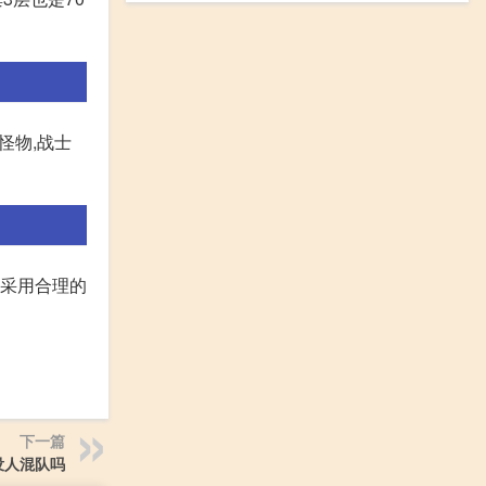
怪物,战士
,采用合理的
下一篇
没人混队吗