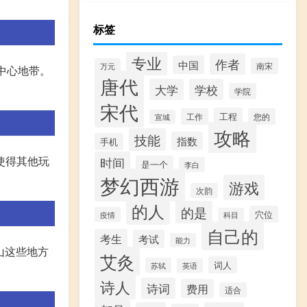
标签
专业
作者
中国
南宋
万元
中心地带。
唐代
大学
学校
学院
宋代
工程
工作
您的
宣城
攻略
技能
指数
手机
使得其他玩
时间
是一个
李白
梦幻西游
游戏
次韵
的人
的是
穴位
疫情
科目
自己的
考生
考试
能力
山这些地方
艾灸
词人
苏轼
英语
诗人
诗词
费用
适合