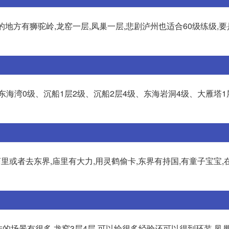
地方有狮驼岭,龙窑一层,凤巢一层,悲剧泸州也适合60级练级,
东海湾0级、沉船1层2级、沉船2层4级、东海岩洞4级、大雁塔1
庙里或者去东界,庙里有大力,用灵鹤偷卡,东界有持国,有童子宝宝,
挂的场景有很多,龙窑3层4层,可以给很多经验还可以得到环装,凤巢