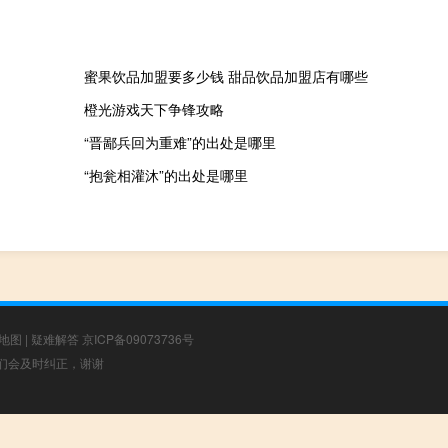
蜜果饮品加盟要多少钱 甜品饮品加盟店有哪些
橙光游戏天下争锋攻略
“晋鄙兵回为重难”的出处是哪里
“抱瓮相灌沐”的出处是哪里
地图
|
疑难解答
京ICP备09073736号
，我们会及时纠正，谢谢