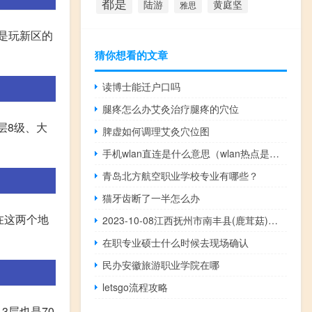
都是
陆游
黄庭坚
雅思
要是玩新区的
猜你想看的文章
读博士能迁户口吗
腿疼怎么办艾灸治疗腿疼的穴位
层8级、大
脾虚如何调理艾灸穴位图
手机wlan直连是什么意思（wlan热点是什么意思）
青岛北方航空职业学校专业有哪些？
猫牙齿断了一半怎么办
在这两个地
2023-10-08江西抚州市南丰县(鹿茸菇)的报价是多少
在职专业硕士什么时候去现场确认
民办安徽旅游职业学院在哪
letsgo流程攻略
3层也是70