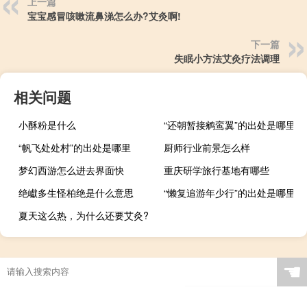
上一篇
宝宝感冒咳嗽流鼻涕怎么办?艾灸啊!
下一篇
失眠小方法艾灸疗法调理
相关问题
小酥粉是什么
“还朝暂接鹓鸾翼”的出处是哪里
“帆飞处处村”的出处是哪里
厨师行业前景怎么样
梦幻西游怎么进去界面快
重庆研学旅行基地有哪些
绝巘多生怪柏绝是什么意思
“懒复追游年少行”的出处是哪里
夏天这么热，为什么还要艾灸?
☚