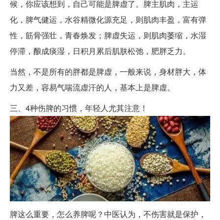
候，你应该想到，自己可能是脾虚了。脾主肌肉，主运
化，脾气健运，水谷精微化源充足，则肌肉丰盈，富有弹
性，筋骨强壮，青春焕发；脾虚失运，则肌肉萎缩，水湿
停滞，酿成痰湿，日积月累后肌肤松弛，肥胖乏力。
当然，不是所有的胖都是脾虚，一般来说，身材胖大，体
力又差，容易气喘流虚汗的人，基本上是脾虚。
三、4种伤脾的习惯，年轻人尤其注意！
脾这么重要，怎么养脾呢？中医认为，不伤害就是保护，