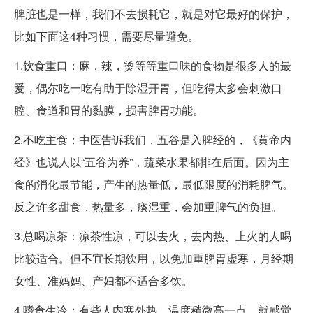
脾脏也是一样，我们不去损耗它，就是对它最好的保护，
比如下面这4种习惯，需要尽量避免。
1.饮食重口：麻，辣，烫等等重口味的食物是很多人的最
爱，偶尔吃一吃有助于除湿开胃，但吃得太多会刺激口
腔、食道和胃的黏膜，损害脾胃功能。
2.不吃主食：中医告诉我们，五谷是入脾经的，《黄帝内
经》也说人以“五谷为养”，蔬菜水果都排在后面。因为主
食的消化最节能，产生的热量低，最低限度的消耗脾气。
反之许多甜食，热量多，痰湿重，会加重脾气的负担。
3.总喝凉茶：凉茶性凉，可以去火，去内热、上火的人喝
比较适合。但不宜长期饮用，以免加重脾胃虚寒，月经期
女性、准妈妈、产妇都不适合多饮。
4.嗜食生冷：有些人内寒外热，温度稍微高一点，就感觉