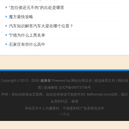
“忽往倏还元不拘”的出处是哪里
魔方最快攻略
汽车知识解答汽车大梁在哪个位置？
宁德为什么上黑名单
石家庄有些什么高中
Copyright © 2012 - 2026
健康者
Powered by
网站分类目录
|
精选推荐文章
|
网站地
图
|
疑难解答
京ICP备09073736号
声明：本站内容来自互联网，如信息有错误可发邮件到f_fb#foxmail.com说明，我们
会及时纠正，谢谢
本站仅为个人兴趣爱好，不接盈利性广告及商业合作
小男孩