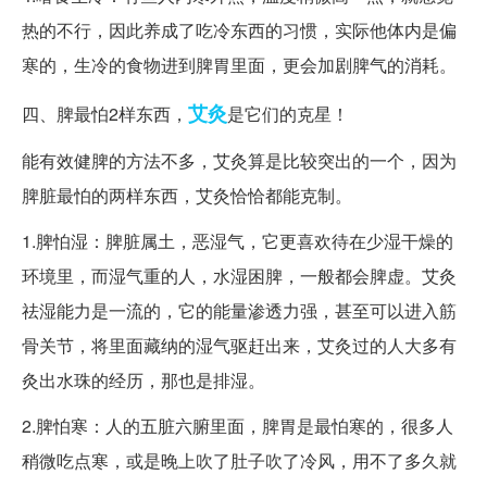
热的不行，因此养成了吃冷东西的习惯，实际他体内是偏
寒的，生冷的食物进到脾胃里面，更会加剧脾气的消耗。
艾灸
四、脾最怕2样东西，
是它们的克星！
能有效健脾的方法不多，艾灸算是比较突出的一个，因为
脾脏最怕的两样东西，艾灸恰恰都能克制。
1.脾怕湿：脾脏属土，恶湿气，它更喜欢待在少湿干燥的
环境里，而湿气重的人，水湿困脾，一般都会脾虚。艾灸
祛湿能力是一流的，它的能量渗透力强，甚至可以进入筋
骨关节，将里面藏纳的湿气驱赶出来，艾灸过的人大多有
灸出水珠的经历，那也是排湿。
2.脾怕寒：人的五脏六腑里面，脾胃是最怕寒的，很多人
稍微吃点寒，或是晚上吹了肚子吹了冷风，用不了多久就