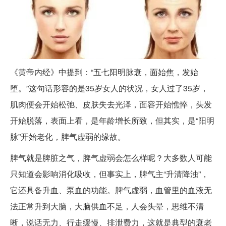
《黄帝内经》中提到：“五七阳明脉衰，面始焦，发始
堕。”这句话形容的是35岁女人的状况，女人过了35岁，
肌肉便会开始松弛、皮肤失去光泽，面容开始憔悴，头发
开始脱落，表面上看，是年龄增长所致，但其实，是“阳明
脉”开始老化，脾气虚弱的缘故。
脾气就是脾脏之气，脾气虚弱会怎么样呢？大多数人可能
只知道会影响消化吸收，但事实上，脾气主“升清降浊”，
它还具备升血、泵血的功能。脾气虚弱，血管里的血液无
法正常升到大脑，大脑供血不足，人会头晕，思维不清
晰，说话无力、行走缓慢、排泄费力，这就是典型的衰老