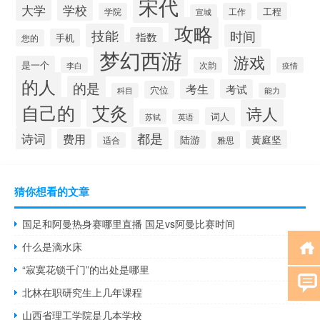
宋代
大学
学校
工程
学院
工作
宣城
攻略
技能
时间
指数
手机
您的
梦幻西游
游戏
是一个
李白
次韵
疫情
的人
的是
考生
考试
穴位
科目
能力
自己的
艾灸
诗人
词人
苏轼
英语
诗词
都是
费用
陆游
黄庭坚
雅思
适合
猜你想看的文章
国足和阿曼热身赛哪里直播 国足vs阿曼比赛时间
什么是滴水床
“寂寞花锁千门”的出处是哪里
北林在职研究生上几年课程
山西省理工学院是几本学校