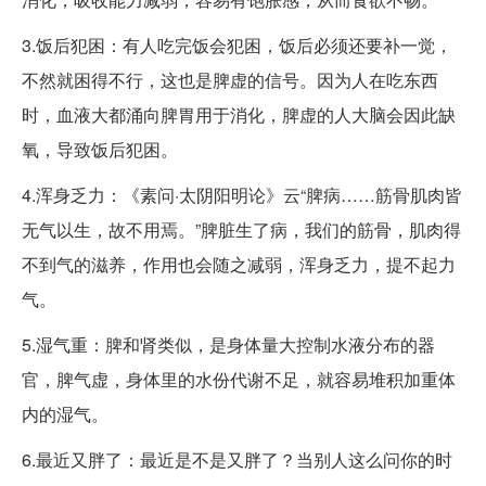
3.饭后犯困：有人吃完饭会犯困，饭后必须还要补一觉，
不然就困得不行，这也是脾虚的信号。因为人在吃东西
时，血液大都涌向脾胃用于消化，脾虚的人大脑会因此缺
氧，导致饭后犯困。
4.浑身乏力：《素问·太阴阳明论》云“脾病……筋骨肌肉皆
无气以生，故不用焉。”脾脏生了病，我们的筋骨，肌肉得
不到气的滋养，作用也会随之减弱，浑身乏力，提不起力
气。
5.湿气重：脾和肾类似，是身体量大控制水液分布的器
官，脾气虚，身体里的水份代谢不足，就容易堆积加重体
内的湿气。
6.最近又胖了：最近是不是又胖了？当别人这么问你的时