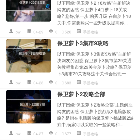
以下围绕“保卫萝卜2 18攻略”主题解决
网友的困惑 保卫萝卜4白萝卜18关攻
略? 您好,第一步:购买升级 在白萝卜18
关中,你需要购买一些升级以提高你...
bwl
04-29
0
526
手游攻略
保卫萝卜3集市9攻略
以下围绕“保卫萝卜3集市9攻略”主题解
决网友的困惑 保卫萝卜3集市第29关通
关教程集市第29关金萝卜攻略? 保卫萝
卜3集市29关攻略这个关卡会出现一...
bwl
04-28
0
683
手游攻略
保卫萝卜2攻略全部
以下围绕“保卫萝卜2攻略全部”主题解决
网友的困惑 保卫萝卜挑战版2电脑版攻
略? 是指在电脑版的保卫萝卜挑战版2游
戏中,玩家可以采取的一些策略和...
bwl
04-27
0
677
手游攻略