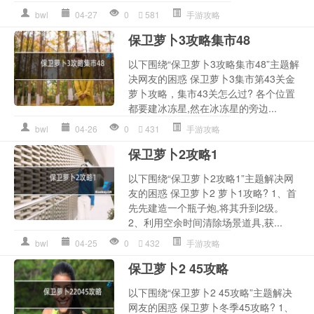
bwl
04-27
0
581
手游攻略
保卫萝卜3攻略集市48
以下围绕“保卫萝卜3攻略集市48”主题解
决网友的困惑 保卫萝卜3集市第43关金
萝卜攻略，集市43关怎么过? 各个位置
都要建冰冻星,然在冰冻星的旁边...
bwl
04-26
0
431
手游攻略
保卫萝卜2攻略1
以下围绕“保卫萝卜2攻略1”主题解决网
友的困惑 保卫萝卜2 萝卜1攻略? 1、首
先先建造一个瓶子炮,将其升到2级。
2、利用空余时间清除场景道具,获...
bwl
04-25
0
432
手游攻略
保卫萝卜2 45攻略
以下围绕“保卫萝卜2 45攻略”主题解决
网友的困惑 保卫萝卜冬季45攻略? 1、