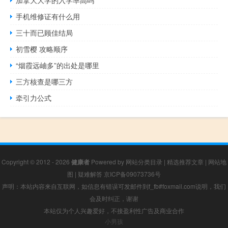
手机维修证有什么用
三十而已顾佳结局
初雪樱 攻略顺序
“烟霞远岫多”的出处是哪里
三方核查是哪三方
牵引力公式
Copyright © 2012 - 2026
健康者
Powered by
网站分类目录
|
精选推荐文章
|
网站地
图
|
疑难解答
京ICP备09073736号
声明：本站内容来自互联网，如信息有错误可发邮件到f_fb#foxmail.com说明，我们
会及时纠正，谢谢
本站仅为个人兴趣爱好，不接盈利性广告及商业合作
小男孩