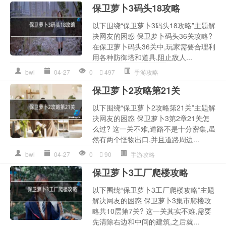
保卫萝卜3码头18攻略
以下围绕“保卫萝卜3码头18攻略”主题解
决网友的困惑 保卫萝卜码头36关攻略?
在保卫萝卜码头36关中,玩家需要合理利
用各种防御塔和道具,阻止敌人...
bwl
04-27
0
497
手游攻略
保卫萝卜2攻略第21关
以下围绕“保卫萝卜2攻略第21关”主题解
决网友的困惑 保卫萝卜3第2章21关怎
么过? 这一关不难,道路不是十分密集,虽
然有两个怪物出口,并且道路周边...
bwl
04-27
0
90
手游攻略
保卫萝卜3工厂爬楼攻略
以下围绕“保卫萝卜3工厂爬楼攻略”主题
解决网友的困惑 保卫萝卜3集市爬楼攻
略共10层第7关? 这一关其实不难,需要
先清除右边和中间的建筑,之后就...