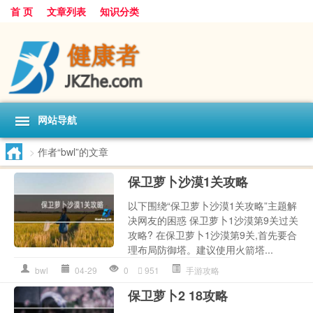
首 页
文章列表
知识分类
网站导航
>
作者“bwl”的文章
保卫萝卜沙漠1关攻略
以下围绕“保卫萝卜沙漠1关攻略”主题解
决网友的困惑 保卫萝卜1沙漠第9关过关
攻略? 在保卫萝卜1沙漠第9关,首先要合
理布局防御塔。建议使用火箭塔...
bwl
04-29
0
951
手游攻略
保卫萝卜2 18攻略