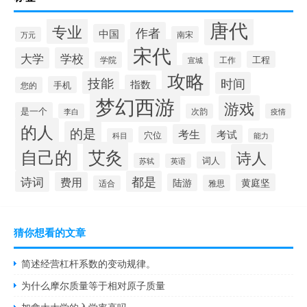
唐代
专业
作者
中国
南宋
万元
宋代
大学
学校
工程
学院
工作
宣城
攻略
技能
时间
指数
手机
您的
梦幻西游
游戏
是一个
李白
次韵
疫情
的人
的是
考生
考试
穴位
科目
能力
自己的
艾灸
诗人
词人
苏轼
英语
诗词
都是
费用
陆游
黄庭坚
雅思
适合
猜你想看的文章
简述经营杠杆系数的变动规律。
为什么摩尔质量等于相对原子质量
加拿大大学的入学率高吗