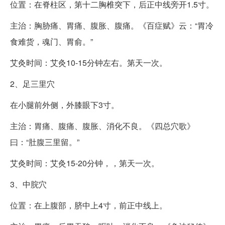
位置：在脊柱区，第十二胸椎突下，后正中线旁开1.5寸。
主治：胸胁痛、胃痛、腹胀、腹痛。《百症赋》云：“胃冷
食难货，魂门、胃俞。”
艾灸时间：艾灸10-15分钟左右。第天一次。
2、足三里穴
在小腿前外侧，外膝眼下3寸。
主治：胃痛、腹痛、腹胀、消化不良。《四总穴歌》
曰：“肚腹三里留。”
艾灸时间：艾灸15-20分钟，，第天一次。
3、中脘穴
位置：在上腹部，脐中上4寸，前正中线上。