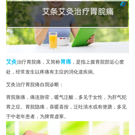
艾灸
胃痛
治疗胃脘痛，又简称
，是指上腹胃脘部近心窝
处，经常发生以疼痛有主症的消化道疾病。
艾灸治疗胃脘痛自我诊断：
胃脘胀痛，痛连胁背，暖气泛酸，多见于女性，为肝气犯
胃之症。胃脘隐痛，喜暖喜按，泛吐清水或有便溏，多见
于中老年患者，为脾胃虚寒。