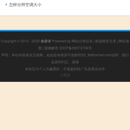
怎样分辩空调大小
Copyright © 2012 - 2026
健康者
Powered by
网站分类目录
|
精选推荐文章
|
网站地
图
|
疑难解答
京ICP备09073736号
声明：本站内容来自互联网，如信息有错误可发邮件到f_fb#foxmail.com说明，我们
会及时纠正，谢谢
本站仅为个人兴趣爱好，不接盈利性广告及商业合作
小男孩