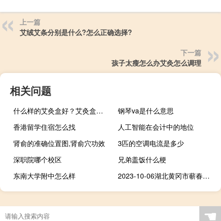
上一篇
艾绒艾条分别是什么?怎么正确选择?
下一篇
孩子太瘦怎么办艾灸怎么调理
相关问题
什么样的艾灸盒好？艾灸盒如何选？
钢琴va是什么意思
香港留学住宿怎么找
人工智能在会计中的地位
肾俞的准确位置图,肾俞穴功效
3匹的空调电流是多少
深职院哪个校区
兄弟盖饭什么梗
东南大学附中怎么样
2023-10-06湖北黄冈市蕲春县(松树菌)的报价是多少
☚