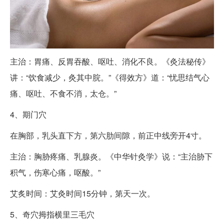
主治：胃痛、反胃吞酸、呕吐、消化不良。《灸法秘传》
讲：“饮食减少，灸其中脘。”《得效方》道：“忧思结气心
痛、呕吐、不食不消，太仓。”
4、期门穴
在胸部，乳头直下方，第六肋间隙，前正中线旁开4寸。
主治：胸胁疼痛、乳腺炎。《中华针灸学》说：“主治胁下
积气，伤寒心痛，呕酸。”
艾炙时间：艾灸时间15分钟，第天一次。
5、奇穴拇指横里三毛穴