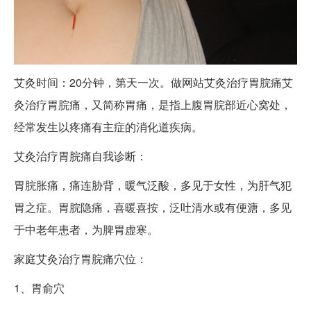
艾灸时间：20分钟，第天一次。做网站艾灸治疗胃脘痛艾
灸治疗胃脘痛，又简称胃痛，是指上腹胃脘部近心窝处，
经常发生以疼痛有主症的消化道疾病。
艾灸治疗胃脘痛自我诊断：
胃脘胀痛，痛连胁背，暖气泛酸，多见于女性，为肝气犯
胃之症。胃脘隐痛，喜暖喜按，泛吐清水或有便溏，多见
于中老年患者，为脾胃虚寒。
家庭艾灸治疗胃脘痛穴位：
1、胃俞穴