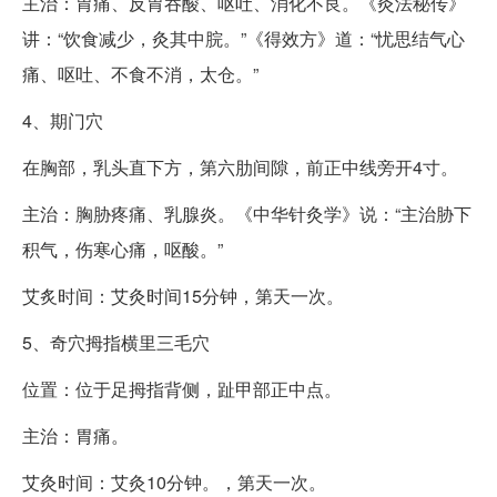
主治：胃痛、反胃吞酸、呕吐、消化不良。《灸法秘传》
讲：“饮食减少，灸其中脘。”《得效方》道：“忧思结气心
痛、呕吐、不食不消，太仓。”
4、期门穴
在胸部，乳头直下方，第六肋间隙，前正中线旁开4寸。
主治：胸胁疼痛、乳腺炎。《中华针灸学》说：“主治胁下
积气，伤寒心痛，呕酸。”
艾炙时间：艾灸时间15分钟，第天一次。
5、奇穴拇指横里三毛穴
位置：位于足拇指背侧，趾甲部正中点。
主治：胃痛。
艾灸时间：艾灸10分钟。，第天一次。