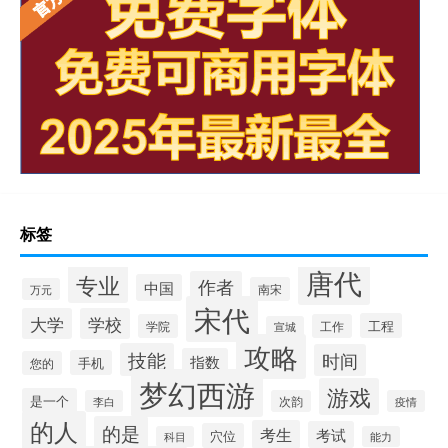
标签
唐代
专业
作者
中国
南宋
万元
宋代
大学
学校
工程
学院
工作
宣城
攻略
技能
时间
指数
手机
您的
梦幻西游
游戏
是一个
李白
次韵
疫情
的人
的是
考生
考试
穴位
科目
能力