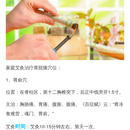
家庭艾灸治疗胃脘痛穴位：
1、胃俞穴
位置：在脊柱区，第十二胸椎突下，后正中线旁开1.5寸。
主治：胸胁痛、胃痛、腹胀、腹痛。《百症赋》云：“胃冷
食难货，魂门、胃俞。”
时间
艾灸
：艾灸10-15分钟左右。第天一次。