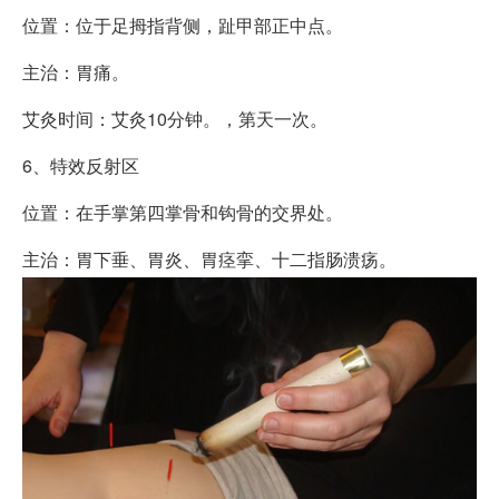
位置：位于足拇指背侧，趾甲部正中点。
主治：胃痛。
艾灸时间：艾灸10分钟。，第天一次。
6、特效反射区
位置：在手掌第四掌骨和钩骨的交界处。
主治：胃下垂、胃炎、胃痉挛、十二指肠溃疡。