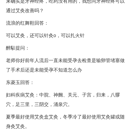
来确实是牙神经疼，吃药没有用的，我想问牙神经疼可以
通过艾灸改善吗？
流浪的红舞鞋回答：
可以艾灸，还可以针灸o，可以扎火针
醉馱提问：
老师你好前年人流后一直未能受孕去检查是输卵管堵塞做
了手术后还是未能受孕不知道怎么办
东菱玉回答：
妇科疾病艾灸：中脘、神阙、关元、子宫，归来，八髎
穴，足三里，三阴交，涌泉穴。
夏季最好使用艾灸盒艾灸，冬季冷了最好使用艾灸罐或随
身灸艾灸。