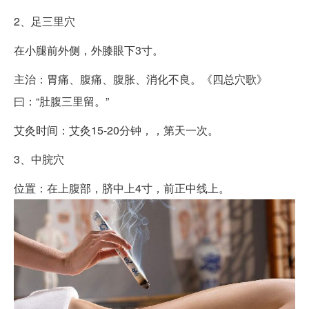
2、足三里穴
在小腿前外侧，外膝眼下3寸。
主治：胃痛、腹痛、腹胀、消化不良。《四总穴歌》
曰：“肚腹三里留。”
艾灸时间：艾灸15-20分钟，，第天一次。
3、中脘穴
位置：在上腹部，脐中上4寸，前正中线上。