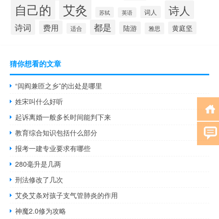
自己的
艾灸
诗人
词人
苏轼
英语
诗词
都是
费用
陆游
黄庭坚
雅思
适合
猜你想看的文章
“闾阎兼匝之乡”的出处是哪里
姓宋叫什么好听
起诉离婚一般多长时间能判下来
教育综合知识包括什么部分
报考一建专业要求有哪些
280毫升是几两
刑法修改了几次
艾灸艾条对孩子支气管肺炎的作用
神魔2.0修为攻略