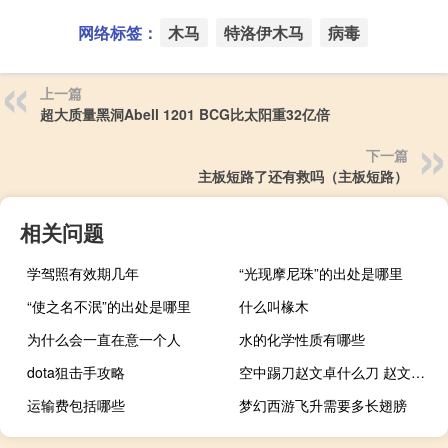
网络标签：
木马
特洛伊木马
病毒
上一篇
超大质量黑洞Abell 1201 BCG比太阳重32亿倍
下一篇
主板短路了还有救吗（主板短路）
相关问题
学驾照有效期几年
“光现摩尼珠”的出处是哪里
“使之名不泯”的出处是哪里
什么叫椽木
为什么会一直在意一个人
水的化学性质有哪些
dota狙击手攻略
空中踢刀赵文卓什么刀 赵文卓空中踢刀好厉害
运输费包括哪些
梦幻西游飞升需要多长翅膀