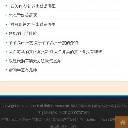
“云仍有人物”的出处是哪里
怎么学好英语呢
“树向秦关远”的出处是哪里
硬铝的化学性质
节节高声张杰 关于节节高声张杰的介绍
大鱼海棠的真正含义新闻 大鱼海棠的真正含义有哪些
以租代购车辆无力还款怎么办
请问半夏有几种
Copyright © 2012 - 2026
健康者
Powered by
网站分类目录
|
精选推荐文章
|
网站地
图
|
疑难解答
京ICP备09073736号
声明：本站内容来自互联网，如信息有错误可发邮件到f_fb#foxmail.com说明，我们
会及时纠正，谢谢