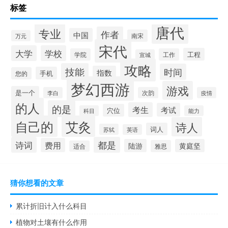
标签
唐代
专业
作者
中国
南宋
万元
宋代
大学
学校
工程
学院
工作
宣城
攻略
技能
时间
指数
手机
您的
梦幻西游
游戏
是一个
李白
次韵
疫情
的人
的是
考生
考试
穴位
科目
能力
自己的
艾灸
诗人
词人
苏轼
英语
诗词
都是
费用
陆游
黄庭坚
雅思
适合
猜你想看的文章
累计折旧计入什么科目
植物对土壤有什么作用