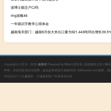
读博士能迁户口吗
ring攻略46
一年级识字教学心得体会
越南海关部门：越南8月份大米出口量为921,443吨环比增长39.5
Copyright © 2012 - 2026
健康者
Powered by
网站分类目录
|
精选推荐文章
|
网站
声明：本站内容来自互联网，如信息有错误可发邮件到f_fb#foxmail.com说明
本站仅为个人兴趣爱好，不接盈利性广告及商业合作