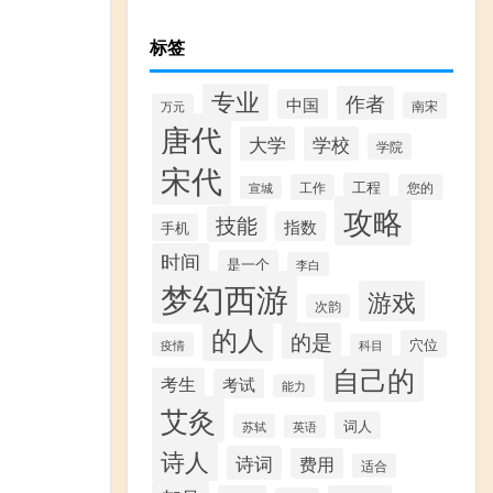
标签
专业
作者
中国
南宋
万元
唐代
大学
学校
学院
宋代
工程
工作
您的
宣城
攻略
技能
指数
手机
时间
是一个
李白
梦幻西游
游戏
次韵
的人
的是
穴位
疫情
科目
自己的
考生
考试
能力
艾灸
词人
苏轼
英语
诗人
诗词
费用
适合