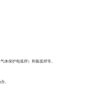
化极气体保护电弧焊）和氩弧焊等。
场合。