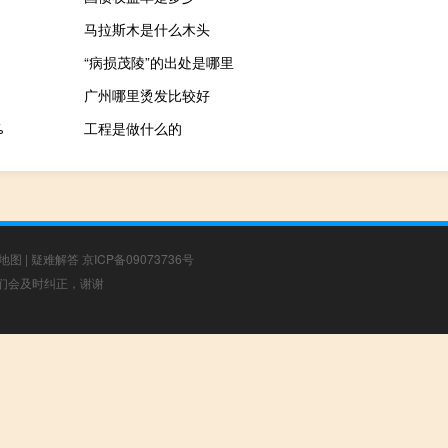
马拉斯木是什么木头
“病损茂陵”的出处是哪里
广州哪里烫发比较好
%
工程是做什么的
地图
|
疑难解答
京ICP备09073736号
，我们会及时纠正，谢谢