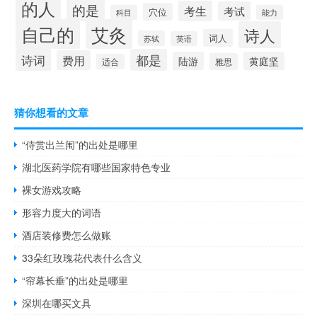
的人
的是
考生
考试
穴位
科目
能力
自己的
艾灸
诗人
词人
苏轼
英语
诗词
都是
费用
陆游
黄庭坚
雅思
适合
猜你想看的文章
“侍赏出兰闱”的出处是哪里
湖北医药学院有哪些国家特色专业
裸女游戏攻略
形容力度大的词语
酒店装修费怎么做账
33朵红玫瑰花代表什么含义
“帘幕长垂”的出处是哪里
深圳在哪买文具