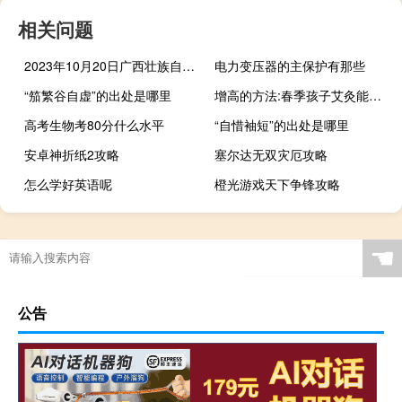
相关问题
2023年10月20日广西壮族自治区来宾市疫情大数据-今日/今天疫情全网搜索最新实时消息动态情况通知播报
电力变压器的主保护有那些
“笳繁谷自虚”的出处是哪里
增高的方法:春季孩子艾灸能增高吗
高考生物考80分什么水平
“自惜袖短”的出处是哪里
安卓神折纸2攻略
塞尔达无双灾厄攻略
怎么学好英语呢
橙光游戏天下争锋攻略
☚
公告