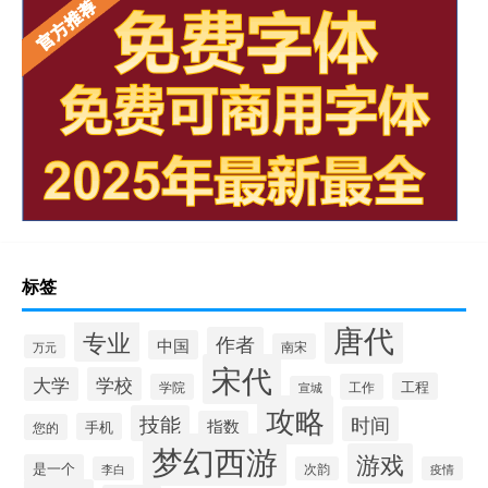
标签
唐代
专业
作者
中国
南宋
万元
宋代
大学
学校
工程
学院
工作
宣城
攻略
技能
时间
指数
手机
您的
梦幻西游
游戏
是一个
李白
次韵
疫情