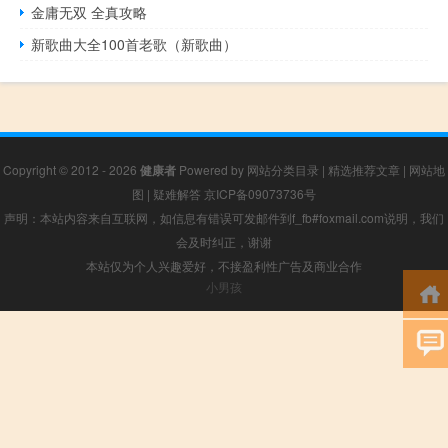
金庸无双 全真攻略
新歌曲大全100首老歌（新歌曲）
Copyright © 2012 - 2026
健康者
Powered by
网站分类目录
|
精选推荐文章
|
网站地
图
|
疑难解答
京ICP备09073736号
声明：本站内容来自互联网，如信息有错误可发邮件到f_fb#foxmail.com说明，我们
会及时纠正，谢谢
本站仅为个人兴趣爱好，不接盈利性广告及商业合作
小男孩