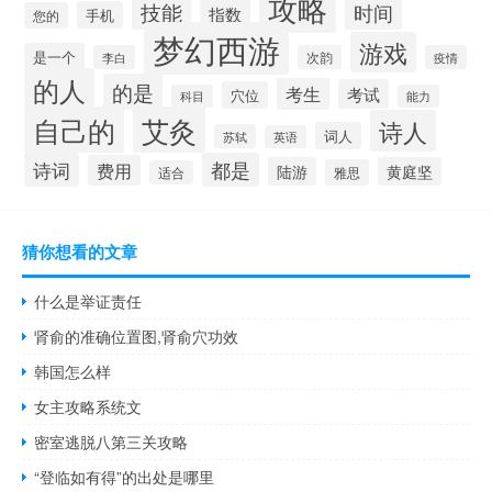
攻略
技能
时间
指数
手机
您的
梦幻西游
游戏
是一个
李白
次韵
疫情
的人
的是
考生
考试
穴位
科目
能力
自己的
艾灸
诗人
词人
苏轼
英语
诗词
都是
费用
陆游
黄庭坚
雅思
适合
猜你想看的文章
什么是举证责任
肾俞的准确位置图,肾俞穴功效
韩国怎么样
女主攻略系统文
密室逃脱八第三关攻略
“登临如有得”的出处是哪里