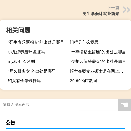
下一篇
男生学会计就业前景
相关问题
“死生哀乐两相弃”的出处是哪里
门桯是什么意思
小龙虾养殖环境脏吗
“一尊情话重留连”的出处是哪里
my和i什么区别
“便想云间笋蕨春”的出处是哪里
“局久棋多变”的出处是哪里
报考在职专业硕士是在网上申请调剂吗
绍兴有金华银行吗
20-90的序数词
☚
公告