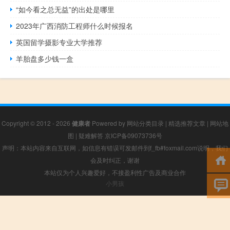
“如今看之总无益”的出处是哪里
2023年广西消防工程师什么时候报名
英国留学摄影专业大学推荐
羊胎盘多少钱一盒
Copyright © 2012 - 2026
健康者
Powered by
网站分类目录
|
精选推荐文章
|
网站地
图
|
疑难解答
京ICP备09073736号
声明：本站内容来自互联网，如信息有错误可发邮件到f_fb#foxmail.com说明，我们
会及时纠正，谢谢
本站仅为个人兴趣爱好，不接盈利性广告及商业合作
小男孩