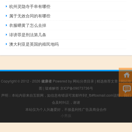
杭州灵隐寺手串有哪些
属于无效合同的有哪些
衣服晒黄了怎么去掉
诽谤罪是刑法第几条
澳大利亚是英国的殖民地吗
Copyright © 2012 - 2026
健康者
Powered by
网站分类目录
|
精选推荐文章
|
网站地
图
|
疑难解答
京ICP备09073736号
声明：本站内容来自互联网，如信息有错误可发邮件到f_fb#foxmail.com说明，我们
会及时纠正，谢谢
本站仅为个人兴趣爱好，不接盈利性广告及商业合作
小男孩