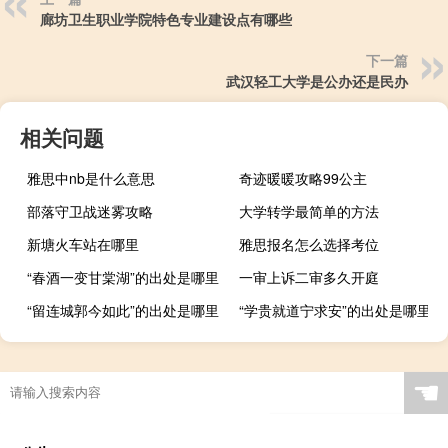
廊坊卫生职业学院特色专业建设点有哪些
下一篇
武汉轻工大学是公办还是民办
相关问题
雅思中nb是什么意思
奇迹暖暖攻略99公主
部落守卫战迷雾攻略
大学转学最简单的方法
新塘火车站在哪里
雅思报名怎么选择考位
“春酒一变甘棠湖”的出处是哪里
一审上诉二审多久开庭
“留连城郭今如此”的出处是哪里
“学贵就道宁求安”的出处是哪里
☚