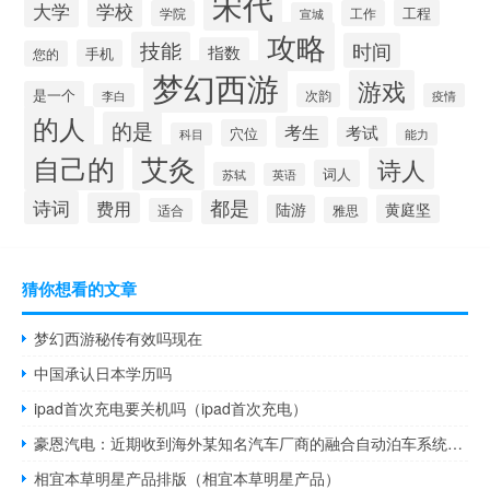
宋代
大学
学校
工程
学院
工作
宣城
攻略
技能
时间
指数
手机
您的
梦幻西游
游戏
是一个
李白
次韵
疫情
的人
的是
考生
考试
穴位
科目
能力
自己的
艾灸
诗人
词人
苏轼
英语
诗词
都是
费用
陆游
黄庭坚
雅思
适合
猜你想看的文章
梦幻西游秘传有效吗现在
中国承认日本学历吗
ipad首次充电要关机吗（ipad首次充电）
豪恩汽电：近期收到海外某知名汽车厂商的融合自动泊车系统（APS）项目定点
相宜本草明星产品排版（相宜本草明星产品）