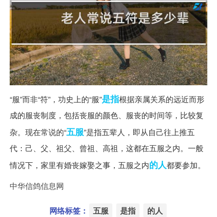
是指
“服”而非“符”，功史上的“服”
根据亲属关系的远近而形
成的服丧制度，包括丧服的颜色、服丧的时间等，比较复
五服
杂。现在常说的“
”是指五辈人，即从自己往上推五
代：己、父、祖父、曾祖、高祖，这都在五服之内。一般
的人
情况下，家里有婚丧嫁娶之事，五服之内
都要参加。
中华信鸽信息网
网络标签：
五服
是指
的人