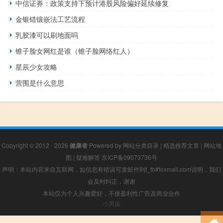
中信证券：政策支持下预计港股风险偏好延续修复
金银错镶嵌法工艺流程
乳胶漆可以刷地面吗
锥子脸女网红是谁（锥子脸网络红人）
星辰少女攻略
营围是什么意思
Copyright © 2012 - 2026
健康者
Powered by
网站分类目录
|
精选推荐文章
|
网站地
图
|
疑难解答
京ICP备09073736号
声明：本站内容来自互联网，如信息有错误可发邮件到f_fb#foxmail.com说明，我们
会及时纠正，谢谢
本站仅为个人兴趣爱好，不接盈利性广告及商业合作
小男孩