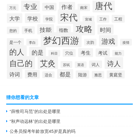
唐代
专业
作者
中国
南宋
万元
宋代
大学
学校
工程
学院
工作
宣城
攻略
技能
时间
指数
手机
您的
梦幻西游
游戏
是一个
李白
次韵
疫情
的人
的是
考生
考试
穴位
科目
能力
自己的
艾灸
诗人
词人
苏轼
英语
诗词
都是
费用
陆游
黄庭坚
雅思
适合
猜你想看的文章
“薛惟司马范”的出处是哪里
“秋声动远林”的出处是哪里
公务员报考年龄放宽45岁是真的吗