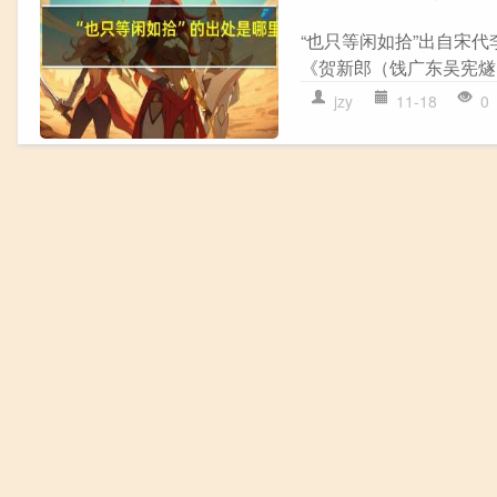
“也只等闲如拾”出自宋
《贺新郎（饯广东吴宪燧时
jzy
11-18
0