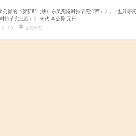
代李公昴的《贺新郎（饯广东吴宪燧时持节宪江西）》。 “也只等闲
持节宪江西）》 宋代 李公昴 元日...
193
文章列表