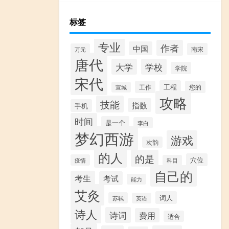
标签
专业
作者
中国
南宋
万元
唐代
大学
学校
学院
宋代
工程
工作
您的
宣城
攻略
技能
指数
手机
时间
是一个
李白
梦幻西游
游戏
次韵
的人
的是
穴位
疫情
科目
自己的
考生
考试
能力
艾灸
词人
苏轼
英语
诗人
诗词
费用
适合