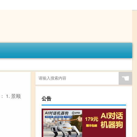
☚
1. 景顺
公告