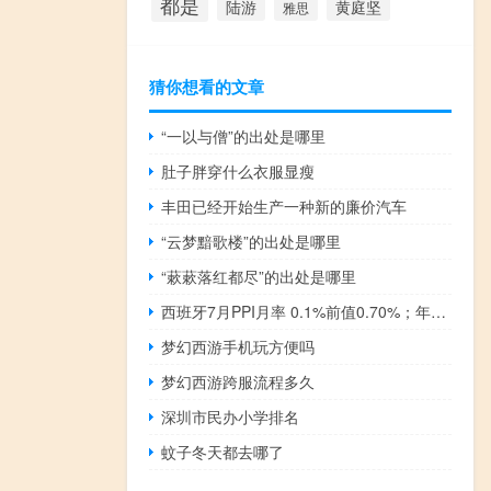
都是
陆游
黄庭坚
雅思
猜你想看的文章
“一以与僧”的出处是哪里
肚子胖穿什么衣服显瘦
丰田已经开始生产一种新的廉价汽车
“云梦黯歌楼”的出处是哪里
“蔌蔌落红都尽”的出处是哪里
西班牙7月PPI月率 0.1%前值0.70%；年率 -8.4%前值-8.10%
梦幻西游手机玩方便吗
梦幻西游跨服流程多久
深圳市民办小学排名
蚊子冬天都去哪了