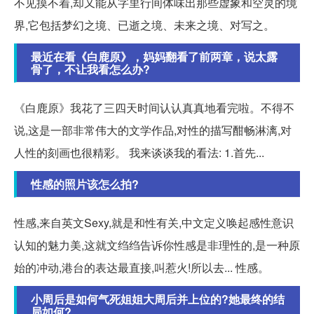
不见摸不着,却又能从字里行间体味出那些虚象和空灵的境
界,它包括梦幻之境、已逝之境、未来之境、对写之。
最近在看《白鹿原》，妈妈翻看了前两章，说太露
骨了，不让我看怎么办?
《白鹿原》我花了三四天时间认认真真地看完啦。不得不
说,这是一部非常伟大的文学作品,对性的描写酣畅淋漓,对
人性的刻画也很精彩。 我来谈谈我的看法: 1.首先...
性感的照片该怎么拍?
性感,来自英文Sexy,就是和性有关,中文定义唤起感性意识
认知的魅力美,这就文绉绉告诉你性感是非理性的,是一种原
始的冲动,港台的表达最直接,叫惹火!所以去... 性感。
小周后是如何气死姐姐大周后并上位的?她最终的结
局如何?