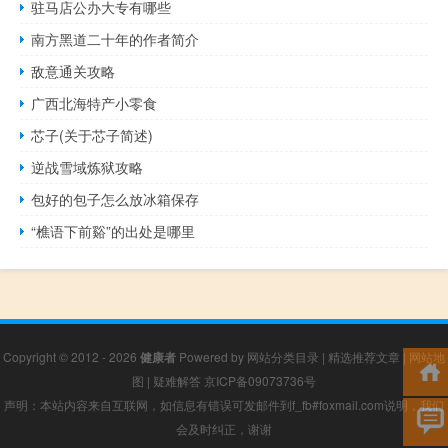
驻马店公办大专有哪些
南方黑道二十年的作者简介
敌意通关攻略
广西北海特产小零食
芯子(关于芯子简述)
逆战雪域炼狱攻略
包好的包子怎么放冰箱保存
“樵语下前谿”的出处是哪里
Copyright © 2012 - 2026
健康者
Powered by
网站分类目录
|
精选推荐文章
|
网站地
图
|
疑难解答
京ICP备09073736号
声明：本站内容来自互联网，如信息有错误可发邮件到f_fb#foxmail.com说明，我们
会及时纠正，谢谢