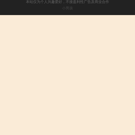
本站仅为个人兴趣爱好，不接盈利性广告及商业合作
小男孩