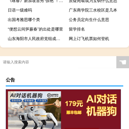
《咏春》新加坡首秀“惊艳”！美加等40馀国外交官点赞叫好 到底什么情况嘞
质疑宛瑜成为宝钏什么意思
日语一级难吗
广东商学院三水校区是几本
出国考雅思哪个类
公务员定向生什么意思
“便想云间笋蕨春”的出处是哪里
留学排名
山东海阳市人民政府党组成员、副市长高元华接受审查调查
网上订飞机票如何登机
☚
公告