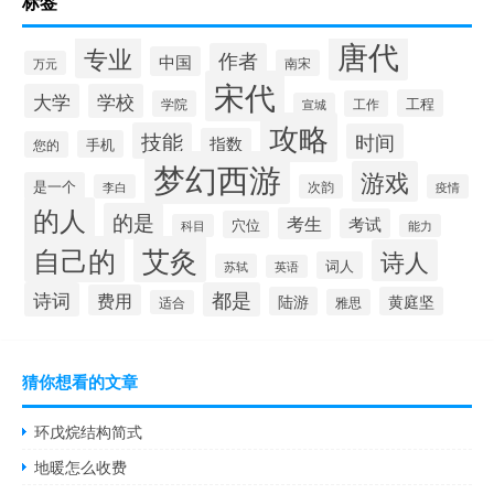
标签
唐代
专业
作者
中国
南宋
万元
宋代
大学
学校
工程
学院
工作
宣城
攻略
技能
时间
指数
手机
您的
梦幻西游
游戏
是一个
李白
次韵
疫情
的人
的是
考生
考试
穴位
科目
能力
自己的
艾灸
诗人
词人
苏轼
英语
诗词
都是
费用
陆游
黄庭坚
雅思
适合
猜你想看的文章
环戊烷结构简式
地暖怎么收费